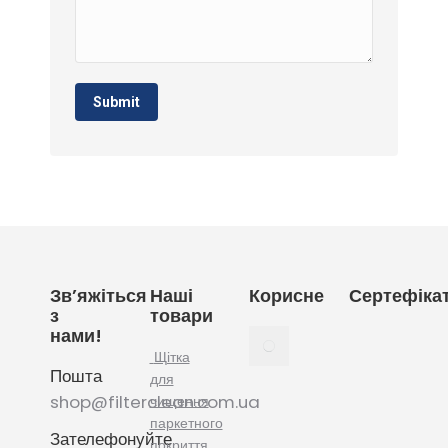
Submit
Зв’яжіться
Наші
Корисне
Сертефіка
з
товари
нами!
Як
вибрати
Щітка
Пошта
мішки
для
для
shop@filterclean.com.ua
чищення
пилососу
паркетного
Зателефонуйте
Karcher
покриття