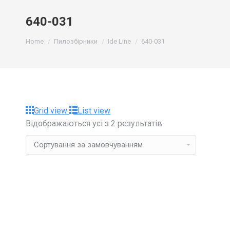
640-031
You are here:
Home
Пилозбірники
Ide Line
640-031
Grid view
List view
Відображаються усі з 2 результатів