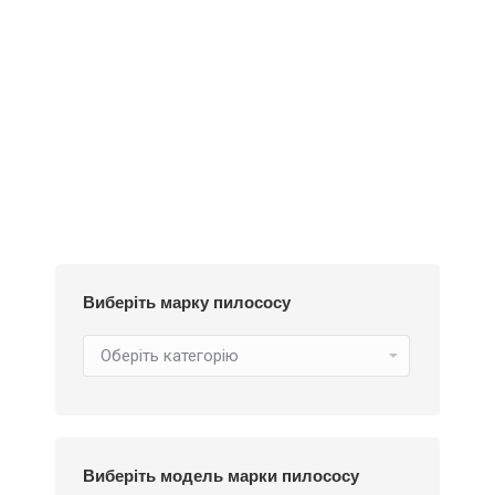
Додати у кошик
Пилозбірник Y18m
252
₴
Виберіть марку пилососу
Виберіть модель марки пилососу