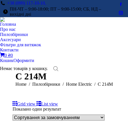
+38 (099) 117-10-10,
Fac
ПН-ЧТ – 9:00-18:00; ПТ – 9:00-15:00; СБ, НД –
pag
вихідні дні
Ins
ope
pag
Головна
in
ope
Про нас
ne
in
Пилозбірники
win
Аксесуари
ne
Фільтри для витяжок
win
Контакти
0
₴
0
Кошик
Оформити
Немає товарів у кошику.
C 214M
You are here:
Home
Пилозбірники
Home Electric
C 214M
Grid view
List view
Показано один результат