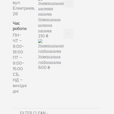
Все про
вул.
змінні
Електриків,
пилозбірники
26
December
Універсальна
8, 2021
Час
щілинна
роботи
насадка
Пилозбірник
ПН-
210
₴
багаторазовий
ЧТ –
або мішки-
9:00-
фільтри змінні
18:00
– що обрати?
Універсальна
ПТ –
December 8,
турбонасадка
9:00-
2021
600
₴
15:00
СБ,
НД –
вихідні
дні
FILTER CLEAN -