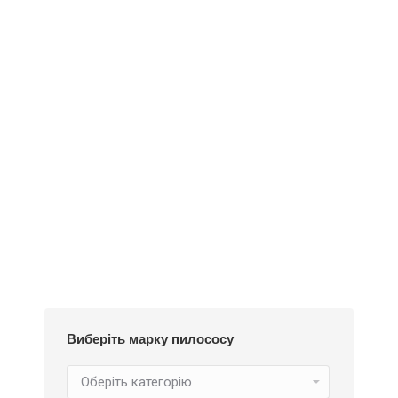
Деталі
Під замовлення
Пилозбірник EIO50m
234
₴
Виберіть марку пилососу