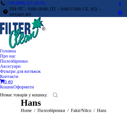
+38 (099) 117-10-10,
Fac
ПН-ЧТ – 9:00-18:00; ПТ – 9:00-15:00; СБ, НД –
pag
вихідні дні
Ins
ope
pag
in
ope
ne
in
win
ne
win
Головна
Про нас
Пилозбірники
Аксесуари
Фільтри для витяжок
Контакти
0
₴
0
Кошик
Оформити
Немає товарів у кошику.
Hans
You are here:
Home
Пилозбірники
Fakir/Nilco
Hans