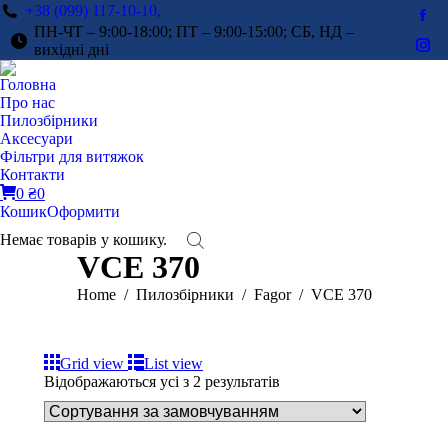
+38 (099) 117-10-10,
Fac
ПН-ЧТ – 9:00-18:00; ПТ – 9:00-15:00; СБ, НД –
pag
вихідні дні
Ins
ope
pag
Головна
in
ope
Про нас
ne
in
Пилозбірники
win
Аксесуари
ne
Фільтри для витяжок
win
Контакти
0
₴
0
Кошик
Оформити
Немає товарів у кошику.
VCE 370
You are here:
Home
Пилозбірники
Fagor
VCE 370
Grid view
List view
Відображаються усі з 2 результатів