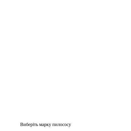
Додати у кошик
Пилозбірник R1
234
₴
Виберіть марку пилососу