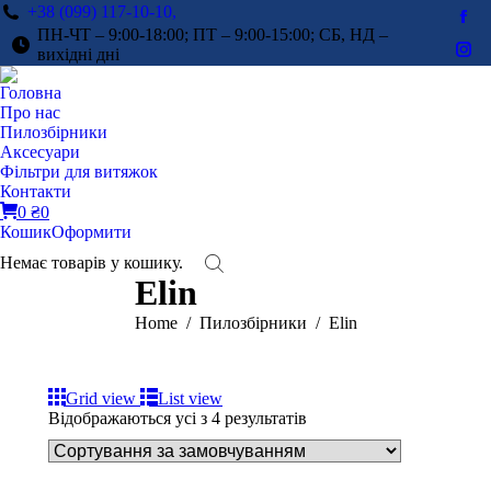
+38 (099) 117-10-10,
Fac
ПН-ЧТ – 9:00-18:00; ПТ – 9:00-15:00; СБ, НД –
pag
вихідні дні
Ins
ope
pag
Головна
in
ope
Про нас
ne
in
Пилозбірники
win
Аксесуари
ne
Фільтри для витяжок
win
Контакти
0
₴
0
Кошик
Оформити
Немає товарів у кошику.
Elin
You are here:
Home
Пилозбірники
Elin
Grid view
List view
Відображаються усі з 4 результатів