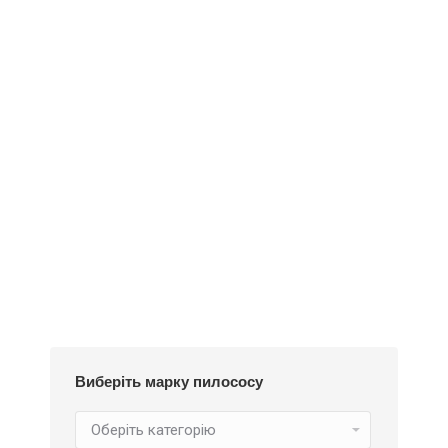
Деталі
Під замовлення
Пилозбірник EIO50m
234
₴
Виберіть марку пилососу