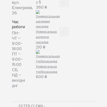
Все про
з 5
вул.
змінні
360
₴
Електриків,
пилозбірники
26
December
8, 2021
Час
роботи
Пилозбірник
Універсальна
ПН-
багаторазовий
щілинна
ЧТ –
або мішки-
насадка
9:00-
фільтри змінні
210
₴
18:00
– що обрати?
ПТ –
December 8,
9:00-
2021
15:00
Універсальна
СБ,
турбонасадка
НД –
600
₴
вихідні
дні
FILTER CLEAN -