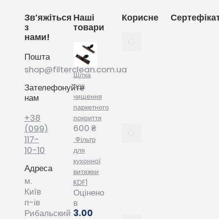
Зв’яжіться
Наші
Корисне
Сертефіка
з
товари
нами!
Як
вибрати
Пошта
мішки
для
shop@filterclean.com.ua
Щітка
пилососу
для
Зателефонуйте
Karcher
чищення
нам
February
паркетного
4, 2022
+38
покриття
600
₴
Як
(099)
вибрати
117-
Фільтр
мішки
10-10
для
для
кухонної
Адреса
пилососу
витяжки
Phillips
м.
KDF1
January
Київ
Оцінено
20, 2022
п-ів
в
3.00
Рибальский