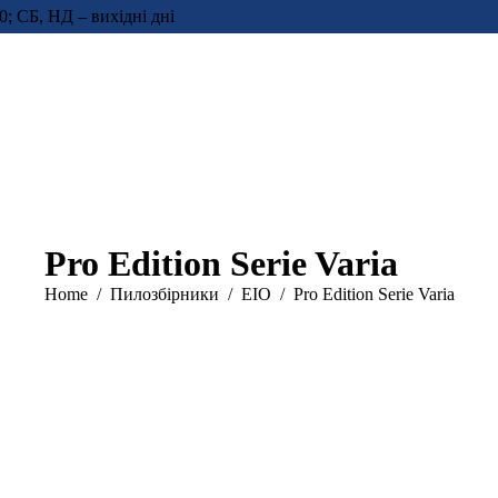
0; СБ, НД – вихідні дні
Pro Edition Serie Varia
You are here:
Home
Пилозбірники
EIO
Pro Edition Serie Varia