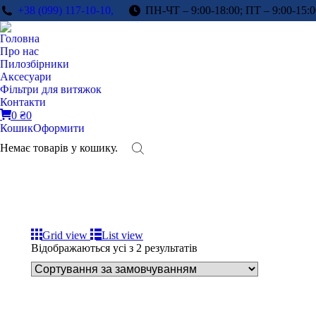
+38 (099) 117-10-10,
ПН-ЧТ – 9:00-18:00; ПТ – 9:00-15:0
Головна
Про нас
Пилозбірники
Аксесуари
Фільтри для витяжок
Контакти
0
₴
0
Кошик
Оформити
Немає товарів у кошику.
Grid view
List view
Відображаються усі з 2 результатів