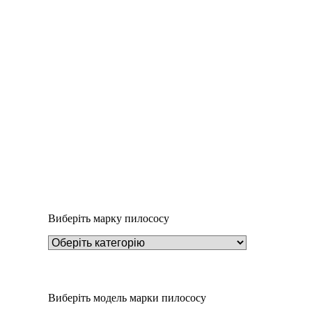
Деталі
Під замовлення
Пилозбірник EIO50m
234
₴
Виберіть марку пилососу
Виберіть модель марки пилососу