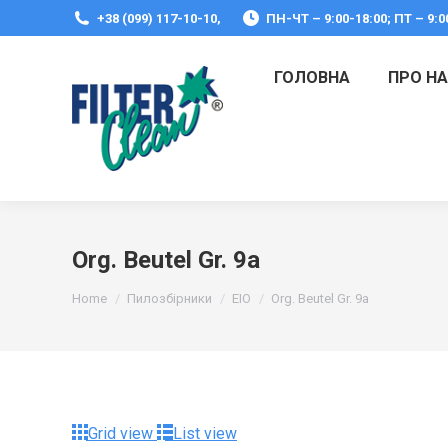
+38 (099) 117-10-10,
ПН-ЧТ – 9:00-18:00; ПТ – 9:0
ГОЛОВНА
ПРО Н
Org. Beutel Gr. 9a
You are here:
Home
Пилозбірники
EIO
Org. Beutel Gr. 9a
Grid view
List view