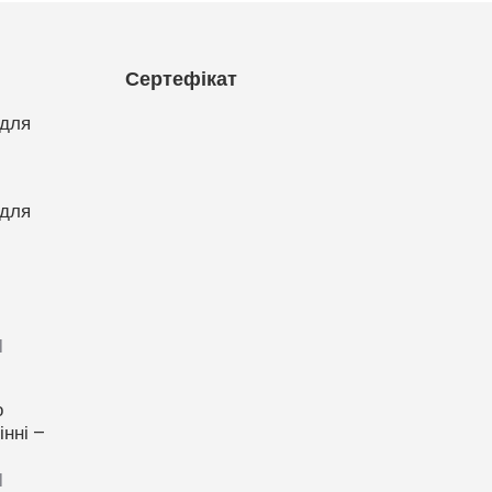
Сертефікат
 для
 для
1
о
нні –
1