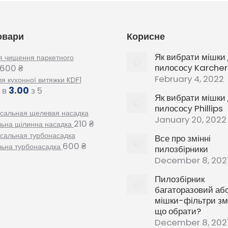
овари
Корисне
Як вибрати мішки
я чищення паркетного
пилососу Karcher
600
₴
February 4, 2022
ля кухонної витяжки KDF1
 в
3.00
з 5
Як вибрати мішки
пилососу Phillips
January 20, 2022
210
₴
льна щілинна насадка
Все про змінні
600
₴
льна турбонасадка
пилозбірники
December 8, 202
Пилозбірник
багаторазовий аб
мішки-фільтри змі
що обрати?
December 8, 202