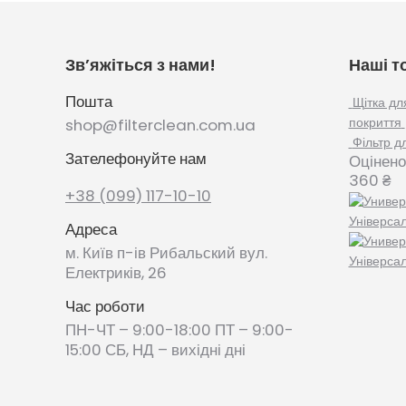
Зв’яжіться з нами!
Наші т
Пошта
Щітка дл
покриття
shop@filterclean.com.ua
Фільтр д
Зателефонуйте нам
Оцінено
360
₴
+38 (099) 117-10-10
Універса
Адреса
м. Київ п-ів Рибальский вул.
Універса
Електриків, 26
Час роботи
ПН-ЧТ – 9:00-18:00 ПТ – 9:00-
15:00 СБ, НД – вихідні дні