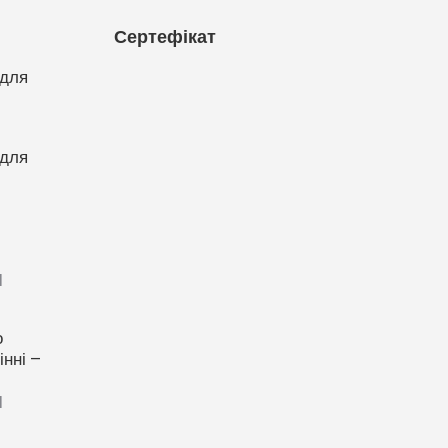
Сертефікат
 для
 для
1
о
нні –
1