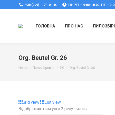
+38 (099) 117-10-10,
ПН-ЧТ – 9:00-18:00; ПТ – 9:0
ГОЛОВНА
ПРО НАС
ПИЛОЗБІР
Org. Beutel Gr. 26
You are here:
Home
Пилозбірники
EIO
Org. Beutel Gr. 26
Grid view
List view
Відображаються усі з 2 результатів