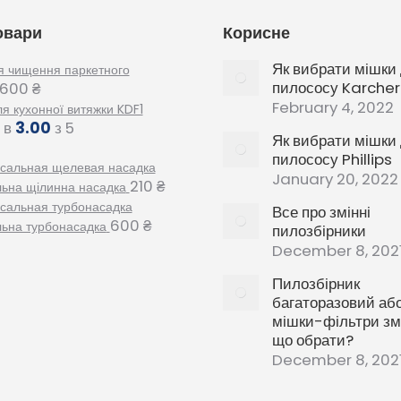
овари
Корисне
Як вибрати мішки
я чищення паркетного
пилососу Karcher
600
₴
February 4, 2022
ля кухонної витяжки KDF1
 в
3.00
з 5
Як вибрати мішки
пилососу Phillips
January 20, 2022
210
₴
льна щілинна насадка
Все про змінні
600
₴
льна турбонасадка
пилозбірники
December 8, 202
Пилозбірник
багаторазовий аб
мішки-фільтри змі
що обрати?
December 8, 202