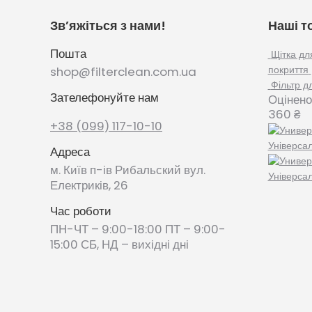
Зв’яжіться з нами!
Наші т
Пошта
Щітка дл
покриття
shop@filterclean.com.ua
Фільтр д
Зателефонуйте нам
Оцінено
360
₴
+38 (099) 117-10-10
Універса
Адреса
м. Київ п-ів Рибальский вул.
Універса
Електриків, 26
Час роботи
ПН-ЧТ – 9:00-18:00 ПТ – 9:00-
15:00 СБ, НД – вихідні дні