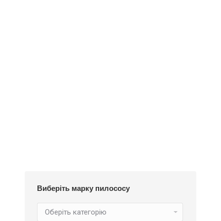
Деталі
Під замовлення
Пилозбірник EIO50m
234
₴
Виберіть марку пилососу