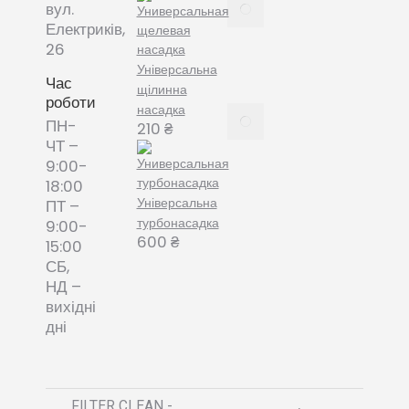
Все про
вул.
змінні
Електриків,
пилозбірники
26
December
Універсальна
8, 2021
Час
щілинна
роботи
насадка
Пилозбірник
ПН-
210
₴
багаторазовий
ЧТ –
або мішки-
9:00-
фільтри змінні
18:00
– що обрати?
Універсальна
ПТ –
December 8,
турбонасадка
9:00-
2021
600
₴
15:00
СБ,
НД –
вихідні
дні
FILTER CLEAN -