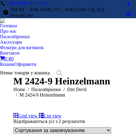
+38 (099) 117-10-10,
Fac
ПН-ЧТ – 9:00-18:00; ПТ – 9:00-15:00; СБ, НД –
pag
вихідні дні
Ins
ope
pag
Головна
in
ope
Про нас
ne
in
Пилозбірники
win
Аксесуари
ne
Фільтри для витяжок
win
Контакти
0
₴
0
Кошик
Оформити
Немає товарів у кошику.
M 2424-9 Heinzelmann
You are here:
Home
Пилозбірники
Dirt Devil
M 2424-9 Heinzelmann
Grid view
List view
Відображаються усі з 2 результатів