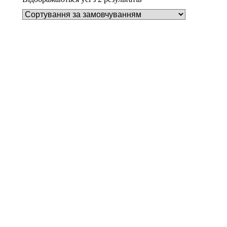
Додати у кошик
Пилозбірник Y18
252
₴