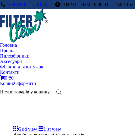
+38 (099) 117-10-10,
ПН-ЧТ – 9:00-18:00; ПТ – 9:00-15:0
Головна
Про нас
Пилозбірники
Аксесуари
Фільтри для витяжок
Контакти
0
₴
0
Кошик
Оформити
Немає товарів у кошику.
Grid view
List view
Відображаються усі з 2 результатів