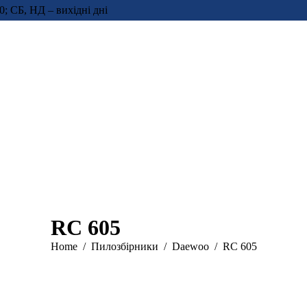
0; СБ, НД – вихідні дні
RC 605
You are here:
Home
Пилозбірники
Daewoo
RC 605