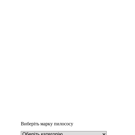
Додати у кошик
Пилозбірник Y18m
252
₴
Виберіть марку пилососу