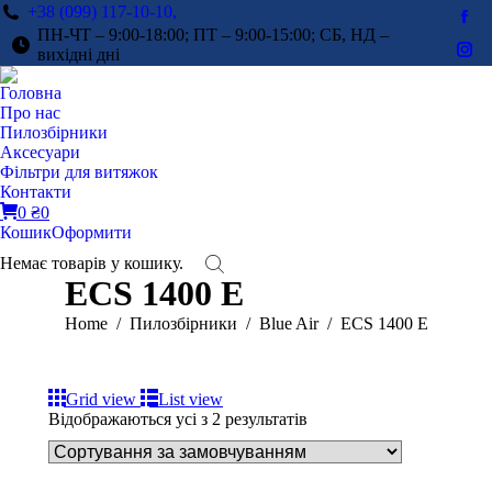
+38 (099) 117-10-10,
Fac
ПН-ЧТ – 9:00-18:00; ПТ – 9:00-15:00; СБ, НД –
pag
вихідні дні
Ins
ope
pag
Головна
in
ope
Про нас
ne
in
Пилозбірники
win
Аксесуари
ne
Фільтри для витяжок
win
Контакти
0
₴
0
Кошик
Оформити
Немає товарів у кошику.
ECS 1400 E
You are here:
Home
Пилозбірники
Blue Air
ECS 1400 E
Grid view
List view
Відображаються усі з 2 результатів