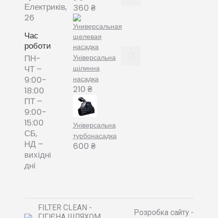
змінні
Електриків,
360
₴
пилозбірники
26
December
8, 2021
Час
роботи
Пилозбірник
Універсальна
ПН-
багаторазовий
щілинна
ЧТ –
або мішки-
насадка
9:00-
фільтри змінні
210
₴
18:00
– що обрати?
ПТ –
December 8,
9:00-
2021
15:00
Універсальна
СБ,
турбонасадка
НД –
600
₴
вихідні
дні
FILTER CLEAN -
Розробка сайту -
ГІГІЄНА ШЛЯХОМ