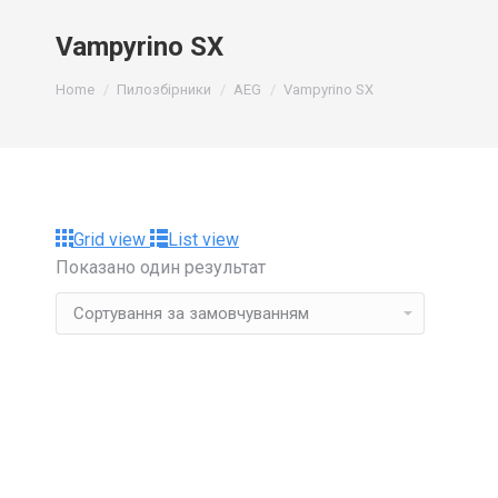
Vampyrino SX
You are here:
Home
Пилозбірники
AEG
Vampyrino SX
Grid view
List view
Показано один результат