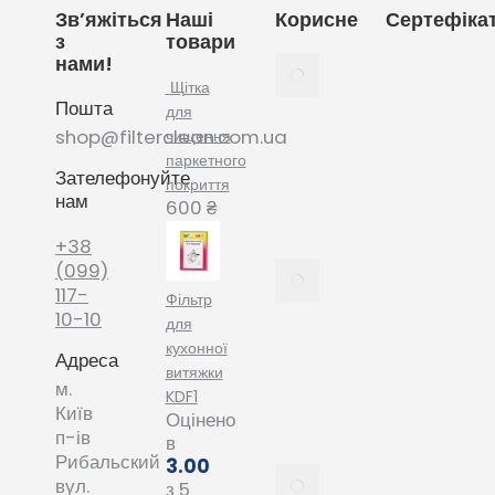
Зв’яжіться
Наші
Корисне
Сертефіка
з
товари
нами!
Як
вибрати
Щітка
Пошта
мішки
для
для
shop@filterclean.com.ua
чищення
пилососу
паркетного
Зателефонуйте
Karcher
покриття
нам
February
600
₴
4, 2022
+38
Як
(099)
вибрати
117-
Фільтр
мішки
10-10
для
для
кухонної
Адреса
пилососу
витяжки
Phillips
м.
KDF1
January
Київ
Оцінено
20, 2022
п-ів
в
Рибальский
3.00
Все про
вул.
з 5