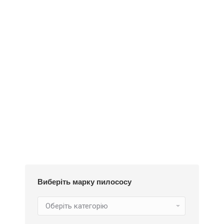
Деталі
Під замовлення
Пилозбірник А130
252
₴
Виберіть марку пилососу