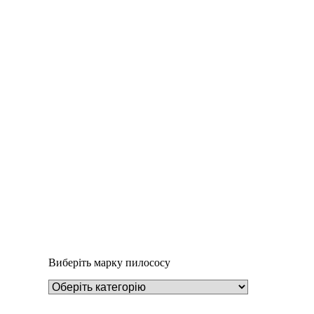
Деталі
Під замовлення
Пилозбірник А130
252
₴
Виберіть марку пилососу