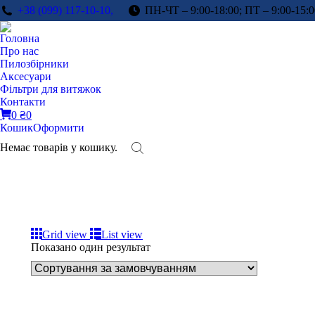
+38 (099) 117-10-10,
ПН-ЧТ – 9:00-18:00; ПТ – 9:00-15:0
Головна
Про нас
Пилозбірники
Аксесуари
Фільтри для витяжок
Контакти
0
₴
0
Кошик
Оформити
Немає товарів у кошику.
Grid view
List view
Показано один результат