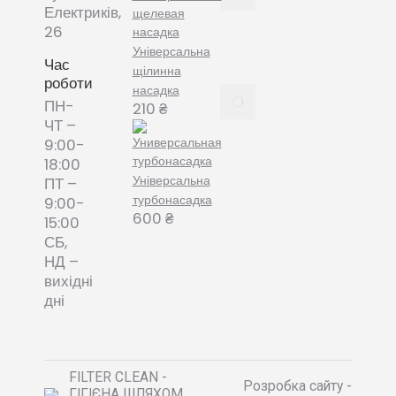
змінні
Електриків,
пилозбірники
26
December
Універсальна
8, 2021
Час
щілинна
роботи
насадка
Пилозбірник
ПН-
210
₴
багаторазовий
ЧТ –
або мішки-
9:00-
фільтри змінні
18:00
– що обрати?
Універсальна
ПТ –
December 8,
турбонасадка
9:00-
2021
600
₴
15:00
СБ,
НД –
вихідні
дні
FILTER CLEAN -
Розробка сайту -
ГІГІЄНА ШЛЯХОМ