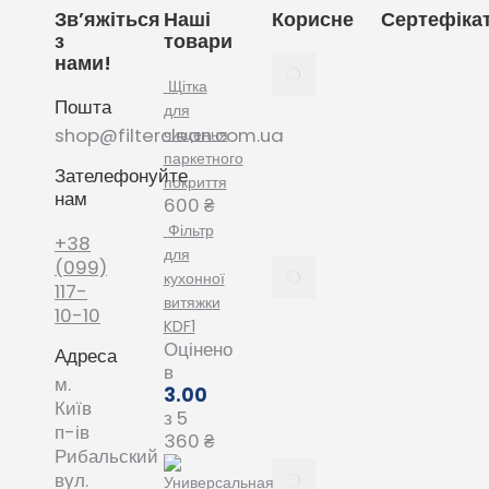
Зв’яжіться
Наші
Корисне
Сертефіка
з
товари
нами!
Як
вибрати
Щітка
Пошта
мішки
для
для
shop@filterclean.com.ua
чищення
пилососу
паркетного
Зателефонуйте
Karcher
покриття
нам
February
600
₴
4, 2022
Фільтр
+38
для
Як
(099)
кухонної
вибрати
117-
витяжки
мішки
10-10
KDF1
для
Оцінено
Адреса
пилососу
в
Phillips
м.
3.00
January
Київ
з 5
20, 2022
п-ів
360
₴
Рибальский
Все про
вул.