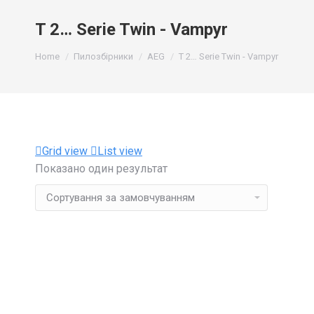
T 2… Serie Twin - Vampyr
You are here:
Home
Пилозбірники
AEG
T 2… Serie Twin - Vampyr
Grid view
List view
Показано один результат