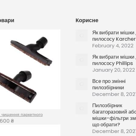
овари
Корисне
Як вибрати мішки
пилососу Karcher
February 4, 2022
Як вибрати мішки
пилососу Phillips
January 20, 2022
Все про змінні
пилозбірники
December 8, 202
Пилозбірник
багаторазовий аб
я чищення паркетного
мішки-фільтри змі
600
₴
що обрати?
December 8, 202