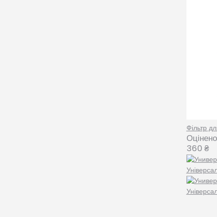
Фільтр дл
Оцінено
360
₴
Універса
Універса