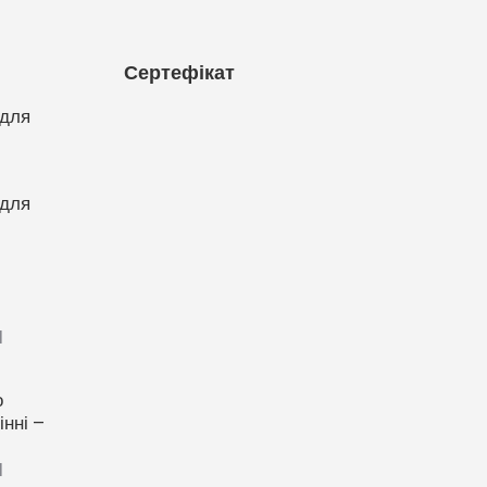
Сертефікат
 для
 для
1
о
нні –
1