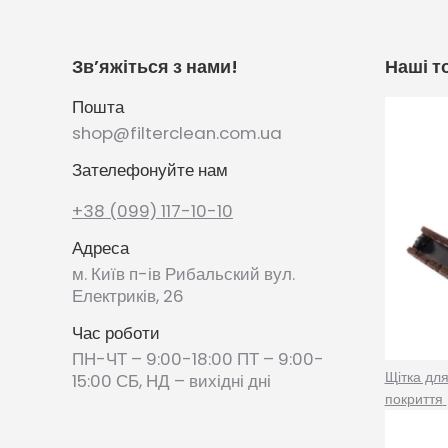
Зв’яжіться з нами!
Наші т
Пошта
shop@filterclean.com.ua
Зателефонуйте нам
+38 (099) 117-10-10
Адреса
м. Київ п-ів Рибальский вул.
Електриків, 26
Час роботи
ПН-ЧТ – 9:00-18:00 ПТ – 9:00-
Щітка дл
15:00 СБ, НД – вихідні дні
покриття