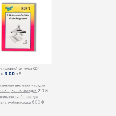
я кухонної витяжки KDF1
 в
3.00
з 5
210
₴
льна щілинна насадка
600
₴
льна турбонасадка