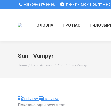
+38 (099) 117-10-10,
ПН-ЧТ – 9:00-18:00; ПТ – 9:0
ГОЛОВНА
ПРО НАС
ПИЛОЗБІР
Sun - Vampyr
You are here:
Home
Пилозбірники
AEG
Sun - Vampyr
Grid view
List view
Показано один результат