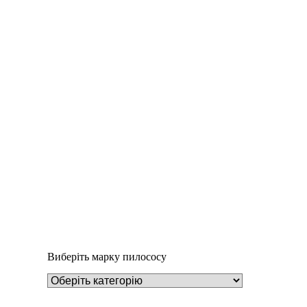
Деталі
Під замовлення
Пилозбірник А130
252
₴
Виберіть марку пилососу