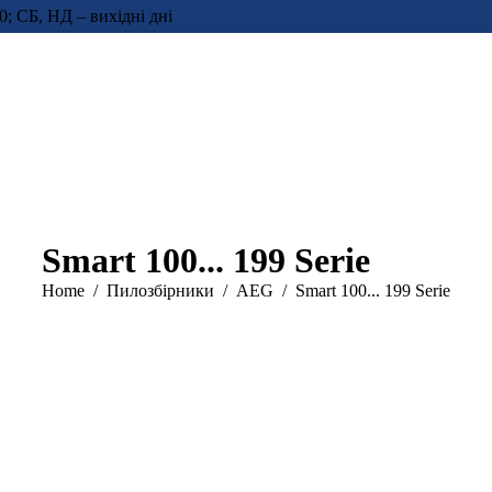
0; СБ, НД – вихідні дні
Smart 100... 199 Serie
You are here:
Home
Пилозбірники
AEG
Smart 100... 199 Serie