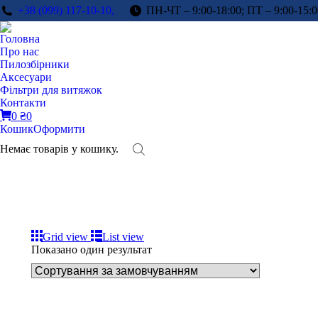
+38 (099) 117-10-10,
ПН-ЧТ – 9:00-18:00; ПТ – 9:00-15:0
Головна
Про нас
Пилозбірники
Аксесуари
Фільтри для витяжок
Контакти
0
₴
0
Кошик
Оформити
Немає товарів у кошику.
Grid view
List view
Показано один результат