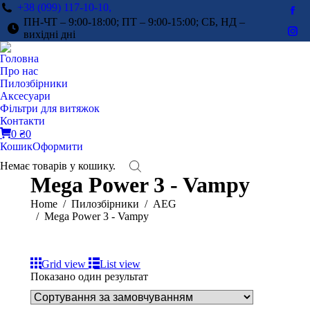
+38 (099) 117-10-10,
Fac
ПН-ЧТ – 9:00-18:00; ПТ – 9:00-15:00; СБ, НД –
pag
вихідні дні
Ins
ope
pag
Головна
in
ope
Про нас
ne
in
Пилозбірники
win
Аксесуари
ne
Фільтри для витяжок
win
Контакти
0
₴
0
Кошик
Оформити
Немає товарів у кошику.
Mega Power 3 - Vampy
You are here:
Home
Пилозбірники
AEG
Mega Power 3 - Vampy
Grid view
List view
Показано один результат