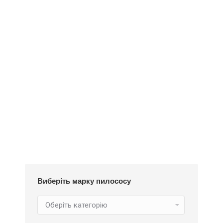
Деталі
Під замовлення
Пилозбірник A126
252
₴
Виберіть марку пилососу