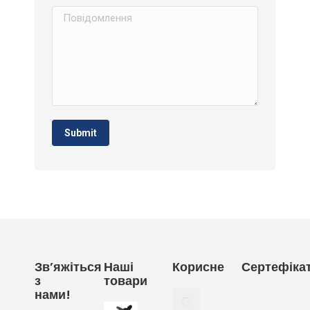
Повідомлення
Submit
Зв’яжіться
Наші
Корисне
Сертефіка
з
товари
нами!
Як
вибрати