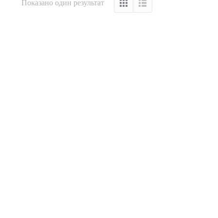
Показано один результат
Під замовлення
Пилозбірник A126