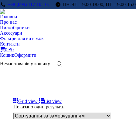
+38 (099) 117-10-10,
ПН-ЧТ – 9:00-18:00; ПТ – 9:00-15:0
Головна
Про нас
Пилозбірники
Аксесуари
Фільтри для витяжок
Контакти
0
₴
0
Кошик
Оформити
Немає товарів у кошику.
Grid view
List view
Показано один результат