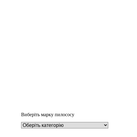
Деталі
Під замовлення
Пилозбірник A126
252
₴
Виберіть марку пилососу