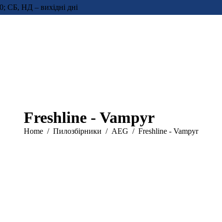
0; СБ, НД – вихідні дні
Freshline - Vampyr
You are here:
Home
Пилозбірники
AEG
Freshline - Vampyr