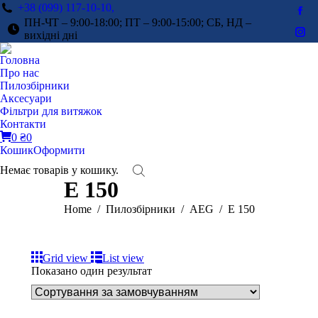
+38 (099) 117-10-10,
Fac
ПН-ЧТ – 9:00-18:00; ПТ – 9:00-15:00; СБ, НД –
pag
вихідні дні
Ins
ope
pag
Головна
in
ope
Про нас
ne
in
Пилозбірники
win
Аксесуари
ne
Фільтри для витяжок
win
Контакти
0
₴
0
Кошик
Оформити
Немає товарів у кошику.
E 150
You are here:
Home
Пилозбірники
AEG
E 150
Grid view
List view
Показано один результат