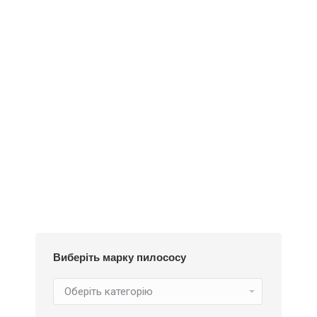
Деталі
Під замовлення
Пилозбірник A126
252
₴
Виберіть марку пилососу