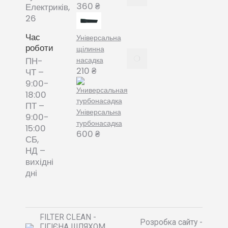
змінні
360
₴
Електриків,
пилозбірники
26
December
8, 2021
Час
Універсальна
роботи
щілинна
Пилозбірник
насадка
ПН-
багаторазовий
210
₴
ЧТ –
або мішки-
9:00-
фільтри змінні
18:00
– що обрати?
ПТ –
December 8,
Універсальна
9:00-
2021
турбонасадка
15:00
600
₴
СБ,
НД –
вихідні
дні
FILTER CLEAN -
Розробка сайту -
ГІГІЄНА ШЛЯХОМ