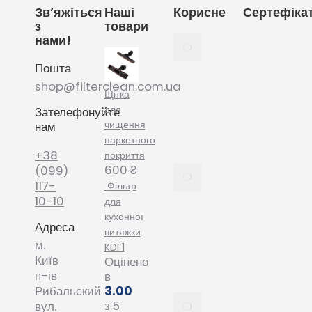
Зв’яжіться
Наші
Корисне
Сертефіка
з
товари
нами!
Як
вибрати
Пошта
мішки
для
shop@filterclean.com.ua
Щітка
пилососу
для
Зателефонуйте
Karcher
чищення
нам
February
паркетного
4, 2022
+38
покриття
600
₴
Як
(099)
вибрати
117-
Фільтр
мішки
10-10
для
для
кухонної
Адреса
пилососу
витяжки
Phillips
м.
KDF1
January
Київ
Оцінено
20, 2022
п-ів
в
3.00
Рибальский
Все про
з 5
вул.