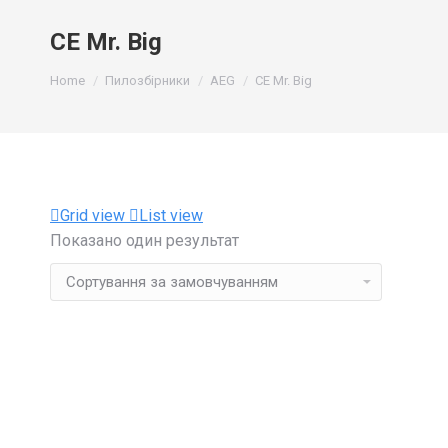
CE Mr. Big
You are here:
Home
Пилозбірники
AEG
CE Mr. Big
Grid view
List view
Показано один результат