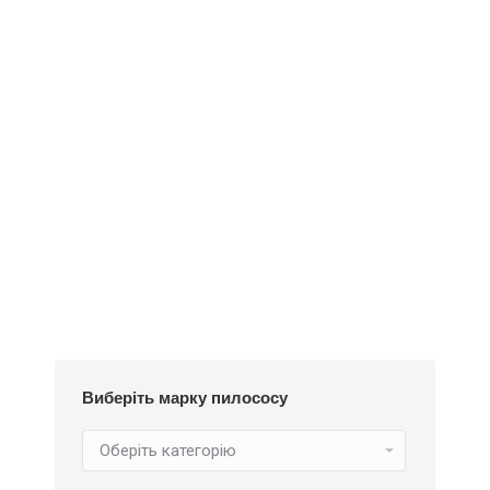
Деталі
Під замовлення
Пилозбірник A126
252
₴
Виберіть марку пилососу