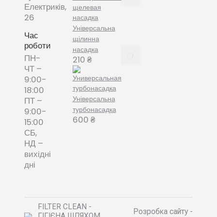
змінні
Електриків,
пилозбірники
26
December
Універсальна
8, 2021
Час
щілинна
роботи
насадка
Пилозбірник
ПН-
210
₴
багаторазовий
ЧТ –
або мішки-
9:00-
фільтри змінні
18:00
– що обрати?
Універсальна
ПТ –
December 8,
турбонасадка
9:00-
2021
600
₴
15:00
СБ,
НД –
вихідні
дні
FILTER CLEAN -
Розробка сайту -
ГІГІЄНА ШЛЯХОМ