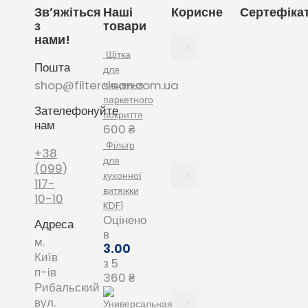
Зв’яжіться
Наші
Корисне
Сертефіка
з
товари
нами!
Як
вибрати
Щітка
Пошта
мішки
для
для
shop@filterclean.com.ua
чищення
пилососу
паркетного
Зателефонуйте
Karcher
покриття
нам
February
600
₴
4, 2022
Фільтр
+38
для
Як
(099)
кухонної
вибрати
117-
витяжки
мішки
10-10
KDF1
для
Оцінено
Адреса
пилососу
в
Phillips
м.
3.00
January
Київ
з 5
20, 2022
п-ів
360
₴
Рибальский
Все про
вул.