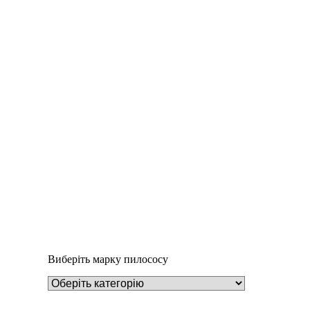
Деталі
Під замовлення
Пилозбірник A126
252
₴
Виберіть марку пилососу