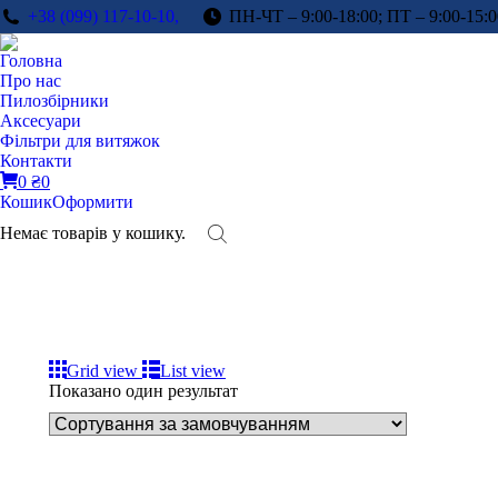
+38 (099) 117-10-10,
ПН-ЧТ – 9:00-18:00; ПТ – 9:00-15:0
Головна
Про нас
Пилозбірники
Аксесуари
Фільтри для витяжок
Контакти
0
₴
0
Кошик
Оформити
Немає товарів у кошику.
Grid view
List view
Показано один результат