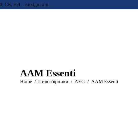
0; СБ, НД – вихідні дні
AAM Essenti
You are here:
Home
Пилозбірники
AEG
AAM Essenti