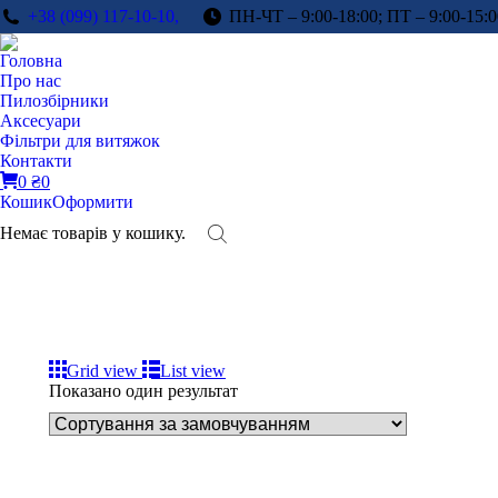
+38 (099) 117-10-10,
ПН-ЧТ – 9:00-18:00; ПТ – 9:00-15:0
Головна
Про нас
Пилозбірники
Аксесуари
Фільтри для витяжок
Контакти
0
₴
0
Кошик
Оформити
Немає товарів у кошику.
Grid view
List view
Показано один результат