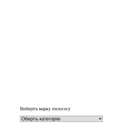
Деталі
Під замовлення
Пилозбірник A126
252
₴
Виберіть марку пилососу