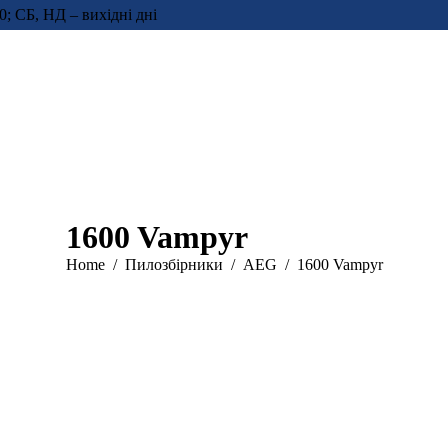
0; СБ, НД – вихідні дні
1600 Vampyr
You are here:
Home
Пилозбірники
AEG
1600 Vampyr