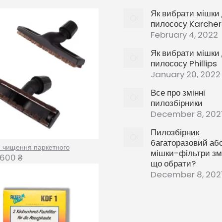
Як вибрати мішки
пилососу Karcher
February 4, 2022
Як вибрати мішки
пилососу Phillips
January 20, 2022
Все про змінні
пилозбірники
December 8, 202
Пилозбірник
багаторазовий аб
я чищення паркетного
мішки-фільтри змі
600
₴
що обрати?
December 8, 202