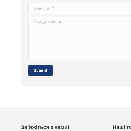
Телефон *
Повідомлення
Submit
Зв’яжіться з нами!
Наші т