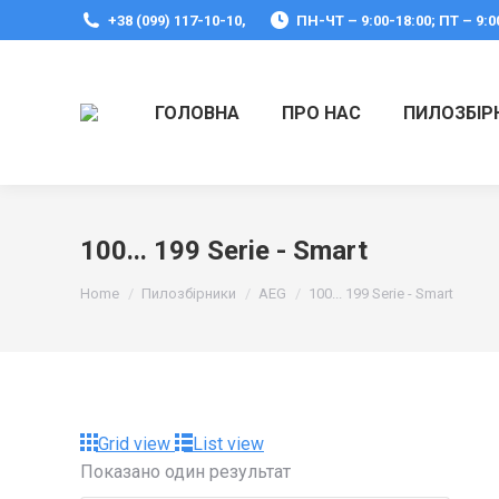
+38 (099) 117-10-10,
ПН-ЧТ – 9:00-18:00; ПТ – 9:0
ГОЛОВНА
ПРО НАС
ПИЛОЗБІР
100... 199 Serie - Smart
You are here:
Home
Пилозбірники
AEG
100... 199 Serie - Smart
Grid view
List view
Показано один результат