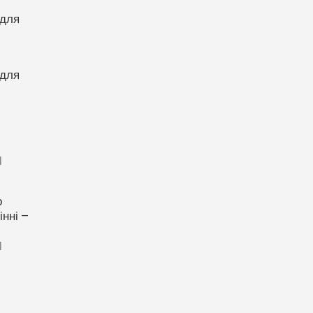
 для
 для
1
о
нні –
1