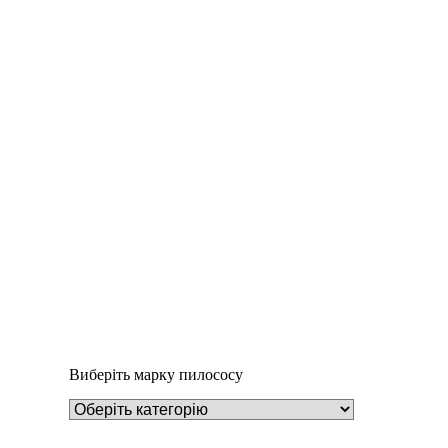
Деталі
Під замовлення
Пилозбірник A126
252
₴
Виберіть марку пилососу