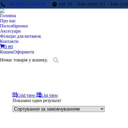
+38 (099) 117-10-10,
ПН-ЧТ – 9:00-18:00; ПТ – 9:00-15:0
Головна
Про нас
Пилозбірники
Аксесуари
Фільтри для витяжок
Контакти
0
₴
0
Кошик
Оформити
Немає товарів у кошику.
Grid view
List view
Показано один результат