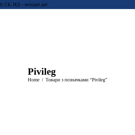
0; СБ, НД – вихідні дні
Pivileg
You are here:
Home
Товари з позначками “Pivileg”