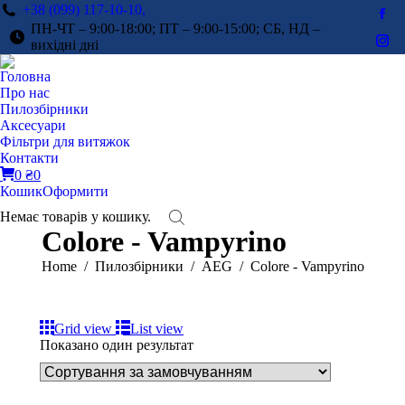
+38 (099) 117-10-10,
Fac
ПН-ЧТ – 9:00-18:00; ПТ – 9:00-15:00; СБ, НД –
pag
вихідні дні
Ins
ope
pag
Головна
in
ope
Про нас
ne
in
Пилозбірники
win
Аксесуари
ne
Фільтри для витяжок
win
Контакти
0
₴
0
Кошик
Оформити
Немає товарів у кошику.
Colore - Vampyrino
You are here:
Home
Пилозбірники
AEG
Colore - Vampyrino
Grid view
List view
Показано один результат