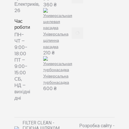
змінні
Електриків,
360
₴
пилозбірники
26
December
8, 2021
Час
роботи
Пилозбірник
Універсальна
ПН-
багаторазовий
щілинна
ЧТ –
або мішки-
насадка
9:00-
фільтри змінні
210
₴
18:00
– що обрати?
ПТ –
December 8,
9:00-
2021
15:00
Універсальна
СБ,
турбонасадка
НД –
600
₴
вихідні
дні
FILTER CLEAN -
Розробка сайту -
ГІГІЄНА ШЛЯХОМ