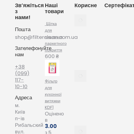
Зв’яжіться
Наші
Корисне
Сертефіка
з
товари
нами!
Як
вибрати
Щітка
Пошта
мішки
для
для
shop@filterclean.com.ua
чищення
пилососу
паркетного
Зателефонуйте
Karcher
покриття
нам
February
600
₴
4, 2022
+38
Як
(099)
вибрати
117-
Фільтр
мішки
10-10
для
для
кухонної
Адреса
пилососу
витяжки
Phillips
м.
KDF1
January
Київ
Оцінено
20, 2022
п-ів
в
Рибальский
3.00
Все про
вул.
з 5