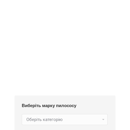
Деталі
Під замовлення
Пилозбірник A126
252
₴
Виберіть марку пилососу