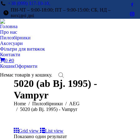
+38 (099) 117-10-10,
Fac
ПН-ЧТ – 9:00-18:00; ПТ – 9:00-15:00; СБ, НД –
pag
вихідні дні
Ins
ope
pag
Головна
in
ope
Про нас
ne
in
Пилозбірники
win
Аксесуари
ne
Фільтри для витяжок
win
Контакти
0
₴
0
Кошик
Оформити
Немає товарів у кошику.
5020 (ab Bj. 1995) -
Vampyr
You are here:
Home
Пилозбірники
AEG
5020 (ab Bj. 1995) - Vampyr
Grid view
List view
Показано один результат